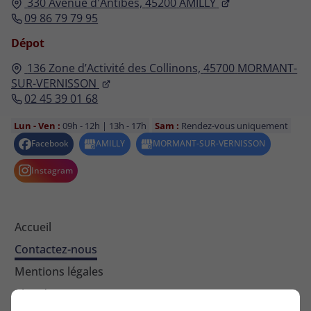
330 Avenue d'Antibes,
45200
AMILLY
09 86 79 79 95
Dépot
136 Zone d’Activité des Collinons,
45700
MORMANT-
SUR-VERNISSON
02 45 39 01 68
Lun - Ven :
09h - 12h | 13h - 17h
Sam :
Rendez-vous uniquement
Accueil
Contactez-nous
Mentions légales
Plan du site