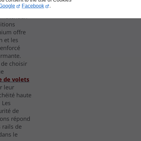
Google
Facebook
.
matériaux
itions
nium offre
 et les
renforcé
ormante.
de choisir
ue
e de volets
r leur
nchéité haute
 Les
urité de
tions répond
 rails de
dans le