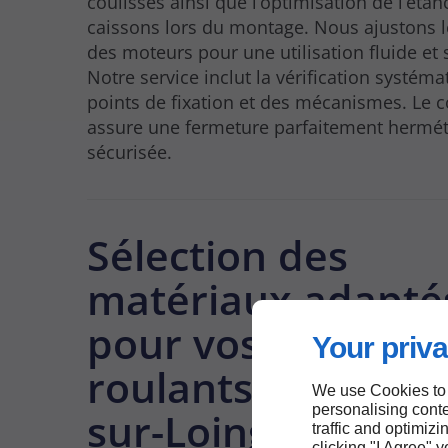
coulisses ainsi que l’optimisation de l’étan
caissons lors du montage. Nous ajustons l
des moteurs pour une utilisation fluide et 
Notre service inclut la vérification systém
points de fixation et des mécanismes. Le co
assure une fermeture parfaitement hermét
sécurisée.
Sélection des
matériaux adapté
pour vos volets
Your priva
roulants à Châlett
We use Cookies to
personalising conte
sur-Loing
traffic and optimizi
clicking "I Agree" 