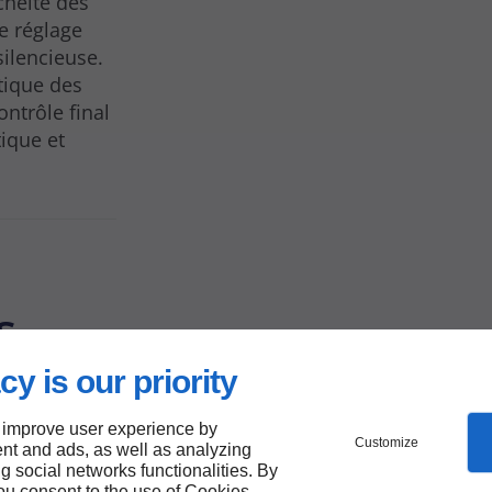
chéité des
e réglage
silencieuse.
atique des
ntrôle final
ique et
s
cy is our priority
e-
 improve user experience by
Customize
nt and ads, as well as analyzing
ng social networks functionalities. By
you consent to the use of Cookies