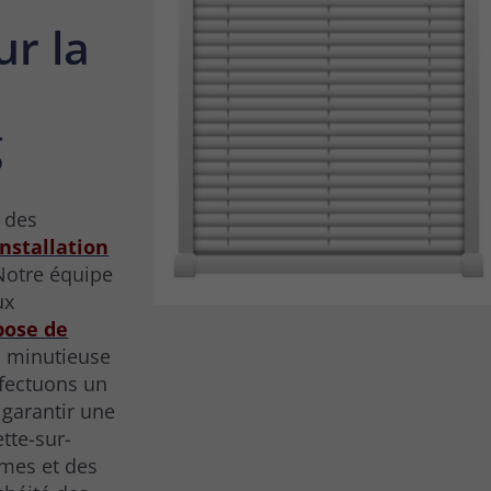
ur la
g
e des
installation
Notre équipe
ux
pose de
n minutieuse
ffectuons un
 garantir une
tte-sur-
ames et des